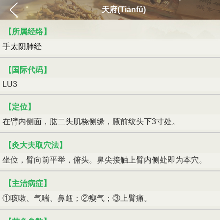
天府(Tiānfǔ)
【所属经络】
手太阴肺经
【国际代码】
LU3
【定位】
在臂内侧面，肱二头肌桡侧缘，腋前纹头下3寸处。
【灸大夫取穴法】
坐位，臂向前平举，俯头。鼻尖接触上臂内侧处即为本穴。
【主治病症】
①咳嗽、气喘、鼻衄；②瘿气；③上臂痛。