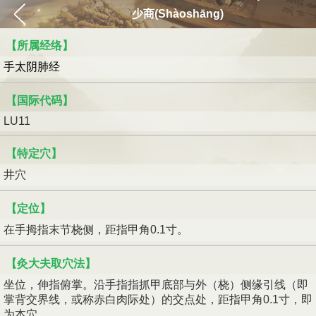
少商(Shàoshāng)
【所属经络】
手太阴肺经
【国际代码】
LU11
【特定穴】
井穴
【定位】
在手拇指末节桡侧，距指甲角0.1寸。
【灸大夫取穴法】
坐位，伸指俯掌。沿手指指抓甲底部与外（桡）侧缘引线（即
掌背交界线，或称赤白肉际处）的交点处，距指甲角0.1寸，即
为本穴。