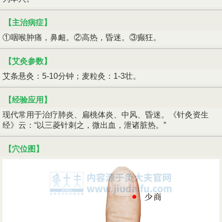
【主治病症】
①咽喉肿痛，鼻衄。②高热，昏迷。③癫狂。
【艾灸参数】
艾条悬灸：5-10分钟；麦粒灸：1-3壮。
【经验应用】
现代常用于治疗肺炎、扁桃体炎、中风、昏迷。《针灸资生
经》云：“以三菱针刺之，微出血，泄诸脏热。”
【穴位图】