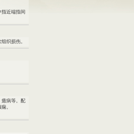
中指近端指间
软组织损伤。
、癔病等。配
癫痫。