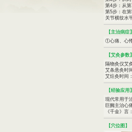
第4步：从第
第5步：在
关节横纹水平
【主治病症
①心痛、心
【艾灸参数
隔物灸仪艾灸
艾条悬灸时间
艾炷灸时间：
【经验应用
现代常用于
巨阙主治心
《千金》言
【穴位图】