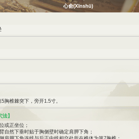
心俞(Xīnshū)
】
经
】
5胸椎棘突下，旁开1.5寸。
穴法】
卧位或正坐位；
上臂自然下垂时贴于胸侧壁时确定肩胛下角；
两侧肩胛下角连线与后正中线相交处所在椎体为第7胸椎；