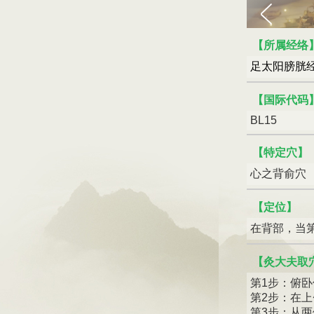
【所属经络
足太阳膀胱
【国际代码
BL15
【特定穴】
心之背俞穴
【定位】
在背部，当第
【灸大夫取
第1步：俯
第2步：在
第3步：从