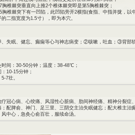
7胸椎棘突垂直向上推2个椎体棘突即是第5胸椎棘突；
第5胸椎棘突下有一凹陷，此凹陷旁开2横指(食指、中指并拢，以
的二指宽度为1.5寸），即为本穴。
】
悸、失眠、健忘、癫痫等心与神志病变；②咳嗽，吐血；③背部
】
时间：30-50分钟；温度：38-48℃；
：10-15分钟；
5-7壮。
】
治疗冠心病、心绞痛、风湿性心脏病、肋间神经痛、精神分裂症
痛；配脾俞、神门、足三里、三阴交主治失眠健忘；配大椎主治
：风中心，急灸心俞百壮，服续命汤。