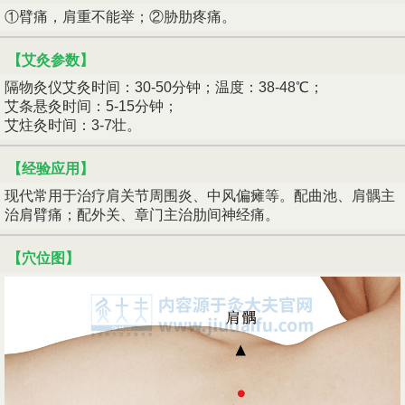
①臂痛，肩重不能举；②胁肋疼痛。
【艾灸参数】
隔物灸仪艾灸时间：30-50分钟；温度：38-48℃；
艾条悬灸时间：5-15分钟；
艾炷灸时间：3-7壮。
【经验应用】
现代常用于治疗肩关节周围炎、中风偏瘫等。配曲池、肩髃主
治肩臂痛；配外关、章门主治肋间神经痛。
【穴位图】