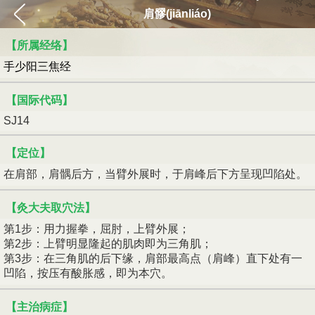
肩髎(jiānliáo)
【所属经络】
手少阳三焦经
【国际代码】
SJ14
【定位】
在肩部，肩髃后方，当臂外展时，于肩峰后下方呈现凹陷处。
【灸大夫取穴法】
第1步：用力握拳，屈肘，上臂外展；
第2步：上臂明显隆起的肌肉即为三角肌；
第3步：在三角肌的后下缘，肩部最高点（肩峰）直下处有一
凹陷，按压有酸胀感，即为本穴。
【主治病症】