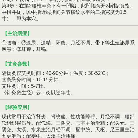
第4步：在第2腰椎棘突下有一凹陷，此凹陷旁开2横指(食指、
中指并拢，以中指近端指间关节横纹水平的二指宽度为1.5
寸），即为本穴。
【主治病症】
①腰痛；②遗尿、遗精、阳痿、月经不调、带下等生殖泌尿系
疾患；③耳聋，耳鸣。
【艾灸参数】
隔物灸仪艾灸时间：40-90分钟；温度：38-52℃；
艾条悬灸时间：10-15分钟；
艾炷灸时间：5-7壮。
《针灸资生经》云：灸以随年壮。
【经验应用】
现代常用于治疗肾炎、肾绞痛、性功能障碍、月经不调、腰部
软组织损伤等。配气海、三阴交、志室主治滑精；配关元、三
阴交、太溪、水泉主治月经不调；配中脘、天枢、足三里主治
五更泄泻；配委中、太溪主治腰痛。