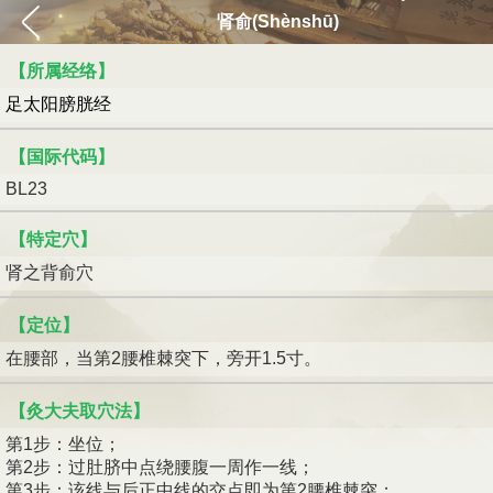
肾俞(Shènshū)
【所属经络】
足太阳膀胱经
【国际代码】
BL23
【特定穴】
肾之背俞穴
【定位】
在腰部，当第2腰椎棘突下，旁开1.5寸。
【灸大夫取穴法】
第1步：坐位；
第2步：过肚脐中点绕腰腹一周作一线；
第3步：该线与后正中线的交点即为第2腰椎棘突；