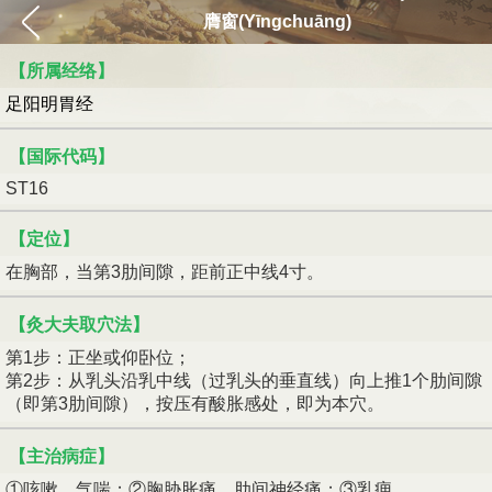
膺窗(Yīngchuāng)
【所属经络】
足阳明胃经
【国际代码】
ST16
【定位】
在胸部，当第3肋间隙，距前正中线4寸。
【灸大夫取穴法】
第1步：正坐或仰卧位；
第2步：从乳头沿乳中线（过乳头的垂直线）向上推1个肋间隙
（即第3肋间隙），按压有酸胀感处，即为本穴。
【主治病症】
①咳嗽、气喘；②胸胁胀痛、肋间神经痛；③乳痈。