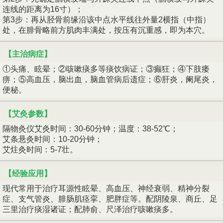
连线的距离为16寸）；
第3步：再从胫骨前缘沿该中点水平线往外量2横指（中指）
处，在腓骨略前方肌肉丰满处，按压有沉重感，即为本穴。
【主治病症】
①头痛、眩晕；②咳嗽痰多等痰饮病证；③癫狂；④下肢痿
痹；⑤高血压，脑出血，脑血管病后遗症；⑥肝炎，阑尾炎，
便秘。
【艾灸参数】
隔物灸仪艾灸时间：30-60分钟；温度：38-52℃；
艾条悬灸时间：10-20分钟；
艾炷灸时间：5-7壮。
【经验应用】
现代常用于治疗耳源性眩晕、高血压、神经衰弱、精神分裂
症、支气管炎、腓肠肌痉挛、肥胖症等。配阴陵泉、商丘、足
三里治疗痰湿诸证；配肺俞、尺泽治疗咳嗽痰多。