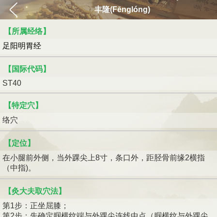
丰隆(Fēnglóng)
【所属经络】
足阳明胃经
【国际代码】
ST40
【特定穴】
络穴
【定位】
在小腿前外侧，当外踝尖上8寸，条口外，距胫骨前缘2横指
（中指)。
【灸大夫取穴法】
第1步：正坐屈膝；
第2步：先确定腘横纹端与外踝尖连线中点（腘横纹与外踝尖